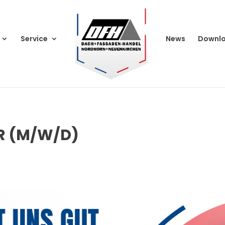
Service
News
Downl
R (M/W/D)