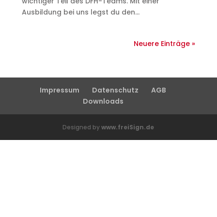
wichtiger Teil des DFH-Teams. Mit einer
Ausbildung bei uns legst du den...
Neuere Einträge »
Impressum
Datenschutz
AGB
Downloads
Designed by
www.freiSign.de